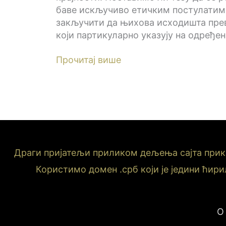
баве искључиво етичким постулатима
закључити да њихова исходишта пре
који партикуларно указују на одређе
Прочитај више
Драги пријатељи приликом дељења сајта приказ
Користимо домен .срб који је једини ћири
О