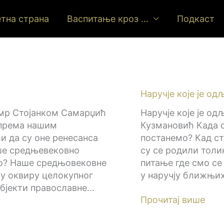
тна страна
Васпитање кроз …
Подкаст
Наручје које је о
 мр Стојанком Самарџић
Наручје које је о
 према нашим
Кузмановић Када се
 да су оне ренесанса
постанемо? Кад ст
аше средњевековно
су се родили толи
то? Наше средњовековне
питање где смо се 
 у оквиру целокупног
у наручју ближњи
 објекти православне…
Прочитај више