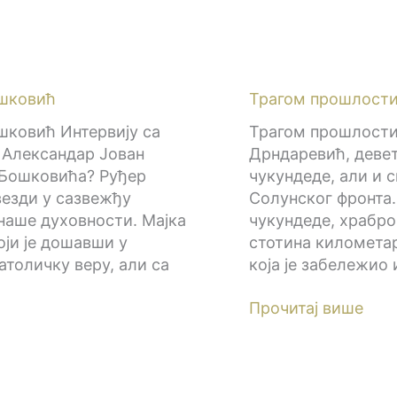
ошковић
Трагом прошлост
шковић Интервију са
Трагом прошлости
Александар Јован
Дрндаревић, девет
 Бошковића? Руђер
чукундеде, али и 
звезди у сазвежђу
Солунског фронта.
 наше духовности. Мајка
чукундеде, храбро
оји је дошавши у
стотина километар
толичку веру, али са
која је забележио 
Прочитај више