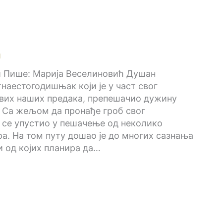
и
 Пише: Марија Веселиновић Душан
наестогодишњак који је у част свог
свих наших предака, препешачио дужину
 Са жељом да пронађе гроб свог
 се упустио у пешачење од неколико
а. На том путу дошао је до многих сазнања
и од којих планира да…