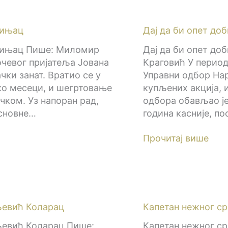
бињац
Дај да би опет до
ебињац Пише: Миломир
Дај да би опет до
очевог пријатеља Јована
Краговић У периоду
чки занат. Вратио се у
Управни одбор Наро
ко месеци, и шегртовање
купљених акција, 
чком. Уз напоран рад,
одбора обављао је
основне…
година касније, п
Прочитај више
љевић Коларац
Капетан нежног ср
љевић Коларац Пише:
Капетан нежног с