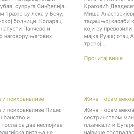
бав, супруга Синђелија,
Краговић Двадесет
ом тражењу лека у Бечу,
Миша Анастасијеви
нској болници. Коларац
тадашњој касаби к
 напусти Панчево и
који су превозили 
По наговору његових
мајка Ружа; отац
трећој…
Прочитај више
 и психоанализе
Жича – осам веков
 и психоанализе Пише:
Жича – осам веков
ишћанство и
сестринством ман
посла са две неспојиве
пљачкали и Бугари
елигијска питања не
највише пострадао