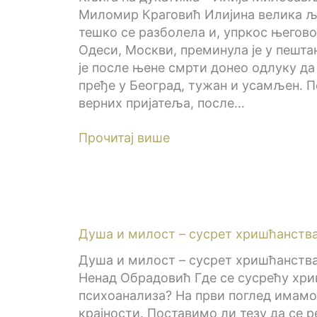
Миломир Краговић Илијина велика љу
тешко се разболела и, упркос његов
Одеси, Москви, преминула је у пешта
је после њене смрти донео одлуку да
пређе у Београд, тужан и усамљен. 
верних пријатеља, после…
Прочитај више
Душа и милост – сусрет хришћанства
Душа и милост – сусрет хришћанства
Ненад Обрадовић Где се сусрећу хр
психоанализа? На први поглед имамо 
крајности. Поставимо ли тезу да се р