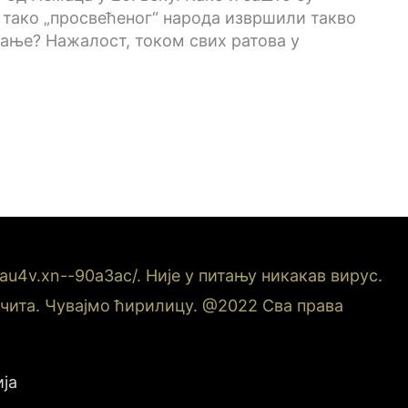
 тако „просвећеног“ народа извршили такво
ање? Нажалост, током свих ратова у
u4v.xn--90a3ac/. Није у питању никакав вирус.
е чита. Чувајмо ћирилицу. @2022 Сва права
ја