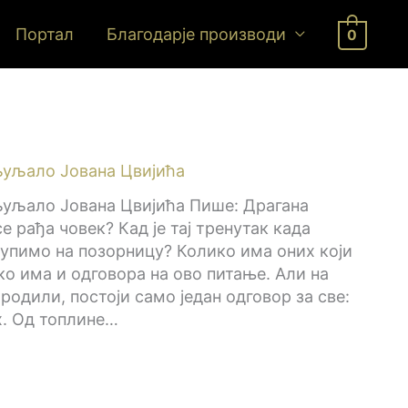
Портал
Благодарје производи
0
дљуљало Јована Цвијића
дљуљало Јована Цвијића Пише: Драгана
 рађа човек? Кад је тај тренутак када
упимо на позорницу? Колико има оних који
ко има и одговора на ово питање. Али на
родили, постоји само један одговор за све:
х. Од топлине…