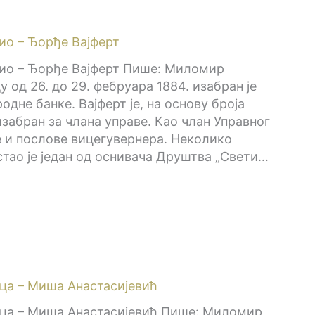
био – Ђорђе Вајферт
био – Ђорђе Вајферт Пише: Миломир
 од 26. до 29. фебруара 1884. изабран је
дне банке. Вајферт је, на основу броја
изабран за члана управе. Као члан Управног
 и послове вицегувернера. Неколико
остао је један од оснивача Друштва „Свети…
ца – Миша Анастасијевић
рца – Миша Анастасијевић Пише: Миломир