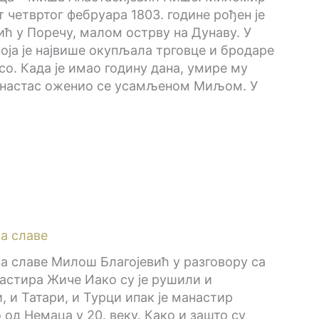
 четвртог фебруара 1803. године рођен је
ћ у Поречу, малом острву на Дунаву. У
оја је највише окупљала трговце и бродаре
со. Када је имао годину дана, умире му
 Анастас оженио се усамљеном Миљом. У
а славе
а славе Милош Благојевић у разговору са
астира Жиче Иако су је рушили и
, и Татари, и Турци ипак је манастир
 од Немаца у 20. веку. Како и зашто су