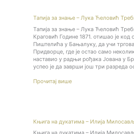
Тапија за знање – Лука Ћеловић Тре
Тапија за знање – Лука Ћеловић Тр
Краговић Године 1871. отишао је код 
Пиштелића у Бањалуку, да учи тргова
Придворце, где је остао само неколи
наставио у радњи рођака Јована у Бр
успео је да заврши још три разреда 
Прочитај више
Књига на дукатима – Илија Милосав
Књига на дукатима – Илија Милосав