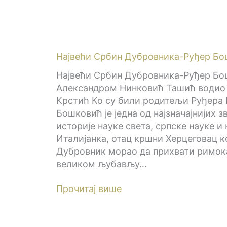
Највећи Србин Дубровника-Руђер Б
Највећи Србин Дубровника-Руђер Бо
Александром Нинковић Ташић водио 
Крстић Ко су били родитељи Руђера
Бошковић је једна од најзначајнијих 
историје науке света, српске науке и
Италијанка, отац кршни Херцеговац к
Дубровник морао да прихвати римока
великом љубављу…
Прочитај више