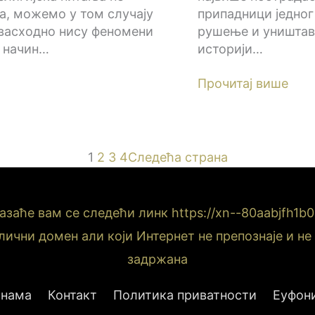
, можемо у том случају
припадници једног
васходно нису феномени
рушење и уништав
н начин…
историји…
Прочитај више
1
2
3
4
Следећа страна
аће вам се следећи линк https://xn--80aabjfh1b0a
лични домен али који Интернет не препознаје и н
задржана
 нама
Контакт
Политика приватности
Еуфони