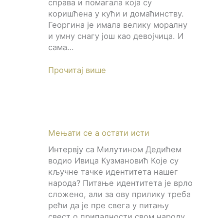
справа и помагала која су
коришћена у кући и домаћинству.
Георгина је имала велику моралну
и умну снагу још као девојчица. И
сама…
Прочитај више
Мењати се а остати исти
Интервју са Милутином Дедићем
водио Ивица Кузмановић Које су
кључне тачке идентитета нашег
народа? Питање идентитета је врло
сложено, али за ову прилику треба
рећи да је пре свега у питању
свест о припадности свом народу.