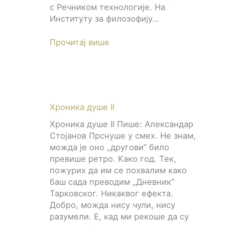
с Речником технологије. На
Институту за филозофију…
Прочитај више
Хроника душе II
Хроника душе II Пише: Александар
Стојанов Прснуше у смех. Не знам,
можда је оно „другови” било
превише ретро. Како год. Тек,
пожурих да им се похвалим како
баш сада преводим „Дневник”
Тарковског. Никаквог ефекта.
Добро, можда нису чули, нису
разумели. Е, кад ми рекоше да су