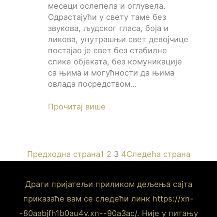
месеци ослепела и оглувела.
Одрастајући у свету таме без
звукова, људског гласа, боја и
ликова, унутрашњи свет девојчице
постајао је свет без стабилне
слике објеката, без комуникације
са њима и могућности да њима
овлада посредством…
Прочитај више
Предходна страна
1
2
3
4
Следећа страна
Драги пријатељи приликом дељења сајта
приказаће вам се следећи линк https://xn-
-80aabjfh1b0au4v.xn--90a3ac/. Није у питању