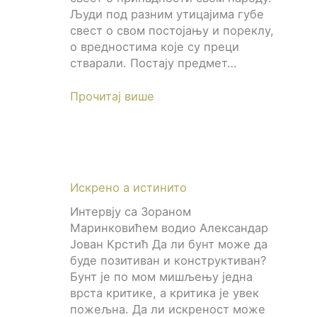
Људи под разним утицајима губе
свест о свом постојању и пореклу,
о вредностима које су преци
стварали. Постају предмет…
Прочитај више
Искрено а истинито
Интервју са Зораном
Маринковићем водио Александар
Јован Крстић Да ли бунт може да
буде позитиван и конструктиван?
Бунт је по мом мишљењу једна
врста критике, а критика је увек
пожељна. Да ли искреност може