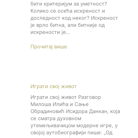
бити критеријум за уметност?
Колико се осећа искреност и
доследност код неког? Искреност
је врло битна, али битније од
искрености је…
Прочитај више
Играти свој живот
Играти свој живот Разговор
Милоша Илића и Сање
Обрадиновић Исидора Данкан, која
се сматра духовном
утемељивачицом модерне игре, у
својој аутобиографији пише: „Од