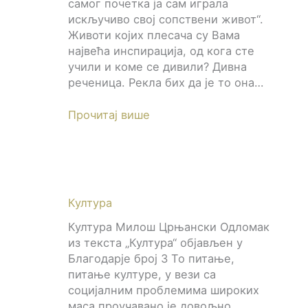
самог почетка ја сам играла
искључиво свој сопствени живот“.
Животи којих плесача су Вама
највећа инспирација, од кога сте
учили и коме се дивили? Дивна
реченица. Рекла бих да је то она…
Прочитај више
Култура
Култура Милош Црњански Одломак
из текста „Култура“ објављен у
Благодарје број 3 То питање,
питање културе, у вези са
социјалним проблемима широких
маса проучавано је довољно.