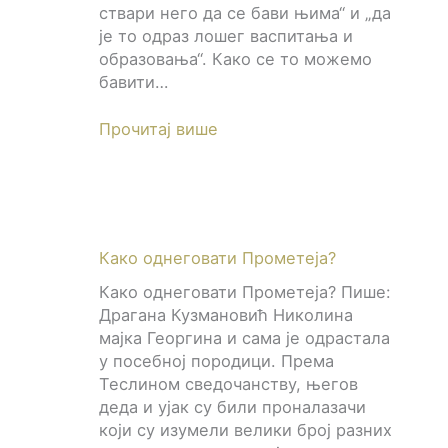
ствари него да се бави њима“ и „да
је то одраз лошег васпитања и
образовања“. Како се то можемо
бавити…
Прочитај више
Како однеговати Прометеја?
Како однеговати Прометеја? Пише:
Драгана Кузмановић Николина
мајка Георгина и сама је одрастала
у посебној породици. Према
Теслином сведочанству, његов
деда и ујак су били проналазачи
који су изумели велики број разних