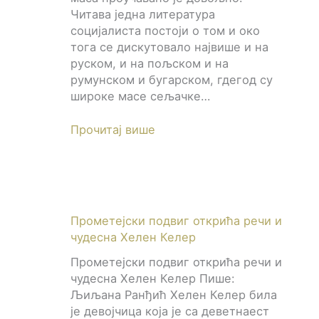
Читава једна литература
социјалиста постоји о том и око
тога се дискутовало највише и на
руском, и на пољском и на
румунском и бугарском, гдегод су
широке масе сељачке…
Прочитај више
Прометејски подвиг открића речи и
чудесна Хелен Келер
Прометејски подвиг открића речи и
чудесна Хелен Келер Пише:
Љиљана Ранђић Хелен Келер била
је девојчица која је са деветнаест