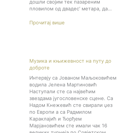
дошли својим тек пазареним
пловилом од двадес’ метара, да…
Прочитај више
Музика и књижевност на путу до
доброте
Интервју са Јованом Маљоковићем
водила Јелена Мартиновић
Наступали сте са највећим
звездама југословенске сцене. Са
Надом Кнежевић сте свирали џез
по Европи а са Радмилом
Караклајић и Ђорђем
Марјановићем сте имали чак 16
великих турнеја по Совјетском