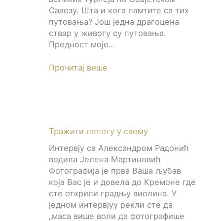
Савезу. Шта и кога памтите са тих
путовања? Још једна драгоцена
ствар у животу су путовања.
Предност моје…
Прочитај више
Тражити лепоту у свему
Интервју са Александром Радонић
водила Јелена Мартиновић
Фотографија је прва Ваша љубав
која Вас је и довела до Кремоне где
сте открили градњу виолина. У
једном интервјуу рекли сте да
„маса више воли да фотографише