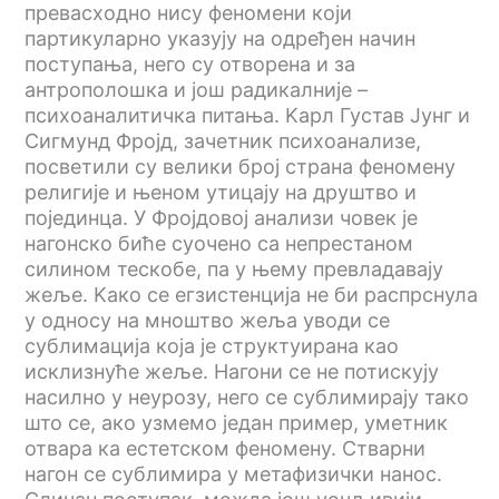
превасходно нису феномени који
партикуларно указују на одређен начин
поступања, него су отворена и за
антрополошка и још радикалније –
психоаналитичка питања. Kарл Густав Јунг и
Сигмунд Фројд, зачетник психоанализе,
посветили су велики број страна феномену
религије и њеном утицају на друштво и
појединца. У Фројдовој анализи човек је
нагонско биће суочено са непрестаном
силином тескобе, па у њему превладавају
жеље. Kако се егзистенција не би распрснула
у односу на мноштво жеља уводи се
сублимација која је структуирана као
исклизнуће жеље. Нагони се не потискују
насилно у неурозу, него се сублимирају тако
што се, ако узмемо један пример, уметник
отвара ка естетском феномену. Стварни
нагон се сублимира у метафизички нанос.