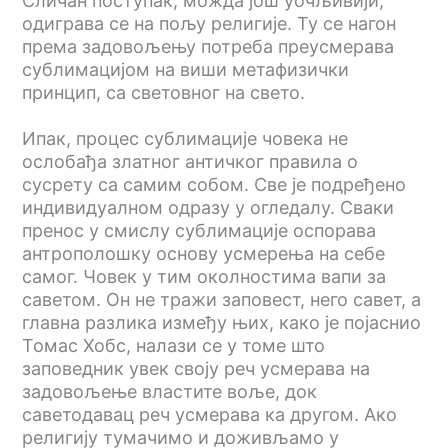
Сличан поступак, можда још уочљивији,
одиграва се на пољу религије. Ту се нагон
према задовољењу потреба преусмерава
сублимацијом на виши метафизички
принцип, са световног на свето.
Ипак, процес сублимације човека не
ослобађа златног античког правила о
сусрету са самим собом. Све је подређено
индивидуалном одразу у огледалу. Сваки
пренос у смислу сублимације оспорава
антрополошку основу усмерења на себе
самог. Човек у тим околностима вапи за
саветом. Он не тражи заповест, него савет, а
главна разлика између њих, како је појаснио
Томас Хобс, налази се у томе што
заповедник увек своју реч усмерава на
задовољење властите воље, док
саветодавац реч усмерава ка другом. Ако
религију тумачимо и доживљамо у