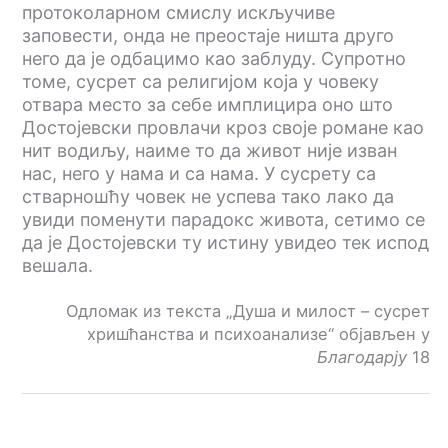
протоколарном смислу искључиве
заповести, онда не преостаје ништа друго
него да је одбацимо као заблуду. Супротно
томе, сусрет са религијом која у човеку
отвара место за себе имплицира оно што
Достојевски провлачи кроз своје романе као
нит водиљу, наиме то да живот није изван
нас, него у нама и са нама. У сусрету са
стварношћу човек не успева тако лако да
увиди поменути парадокс живота, сетимо се
да је Достојевски ту истину увидео тек испод
вешала.
Одломак из текста „Душа и милост – сусрет
хришћанства и психоанализе“ објављен у
Благодарју
18