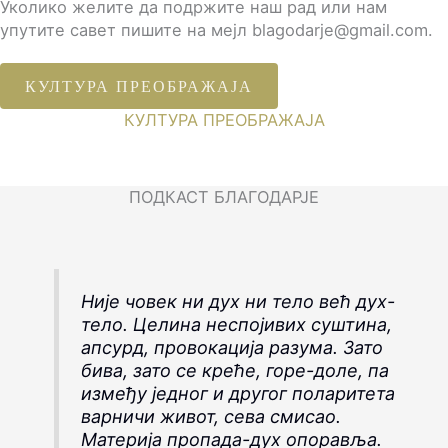
Уколико желите да подржите наш рад или нам
упутите савет пишите на мејл blagodarje@gmail.com.
КУЛТУРА ПРЕОБРАЖАЈА
КУЛТУРА ПРЕОБРАЖАЈА
ПОДКАСТ БЛАГОДАРЈЕ
Није човек ни дух ни тело већ дух-
тело. Целина неспојивих суштина,
апсурд, провокација разума. Зато
бива, зато се креће, горе-доле, па
између једног и другог поларитета
варничи живот, сева смисао.
Материја пропада-дух опоравља.