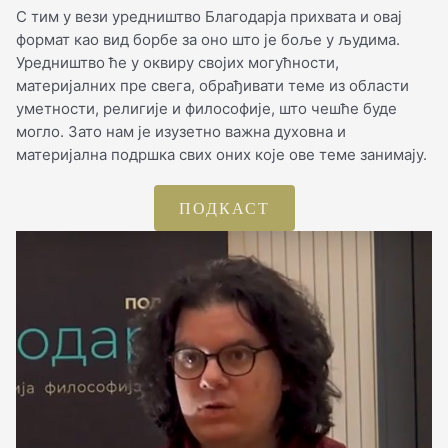
С тим у вези уредништво Благодарја прихвата и овај
формат као вид борбе за оно што је боље у људима.
Уредништво ће у оквиру својих могућности,
материјалних пре свега, обрађивати теме из области
уметности, религије и философије, што чешће буде
могло. Зато нам је изузетно важна духовна и
материјална подршка свих оних које ове теме занимају.
ПОДКАСТ