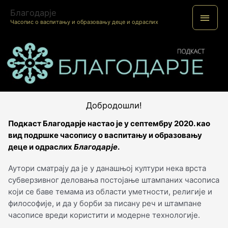
Пређи
Благодарје
ГЛА
на
Часопис о васпитању и образовању деце и одраслих
садржај
ИЗБ
Добродошли!
Подкаст Благодарје настао је у септембру 2020. као
вид подршке часопису о васпитању и образовању
деце и одраслих
Благодарје
.
Аутори сматрају да је у данашњој култури нека врста
субверзивног деловања постојање штампаних часописа
који се баве темама из области уметности, религије и
философије, и да у борби за писану реч и штампане
часописе вреди користити и модерне технологије.