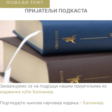
ПОШАЉИ ТЕМУ
ПРИЈАТЕЉИ ПОДКАСТА
Захваљујемо се на подршци нашим пријатељима из
издавачке куће Балканија
.
Подгледајте њихова најновија издања –
Балканија
.