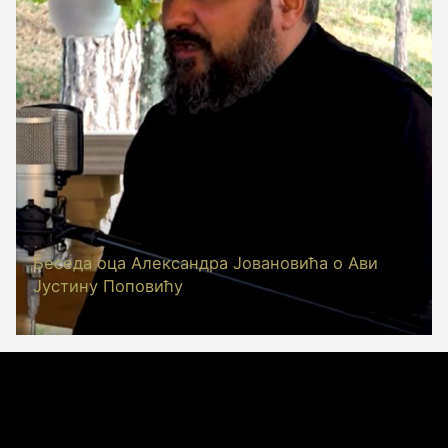
Беседа оца Александра Јовановића о Ави
Јустину Поповићу