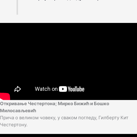
Откривање Честертона; Мирко Бижић и Бошко
Милосављевић
Прича о великом човеку, у сваком погледу, Гилберту Кит
Честертону.