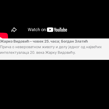
Жарко Видовић – човек 25. часа; Богдан Златић
Прича о невероватном животу и делу једног од највећих
интелектуалаца 20. века Жарку Видовићу.