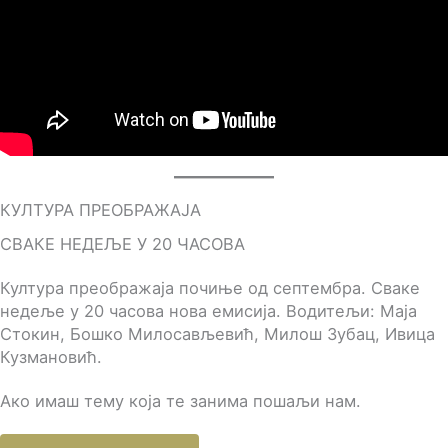
КУЛТУРА ПРЕОБРАЖАЈА
СВАКЕ НЕДЕЉЕ У 20 ЧАСОВА
Култура преображаја почиње од септембра. Сваке
недеље у 20 часова нова емисија. Водитељи: Маја
Стокин, Бошко Милосављевић, Милош Зубац, Ивица
Кузмановић.
Ако имаш тему која те занима пошаљи нам.