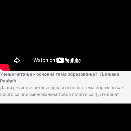
Учење читања – основна тема образовања?; Љиљана
Ранђић
Да ли је учење читања прва и основна тема образовања?
Зашто са описмењавањем треба почети са 4,5 година?