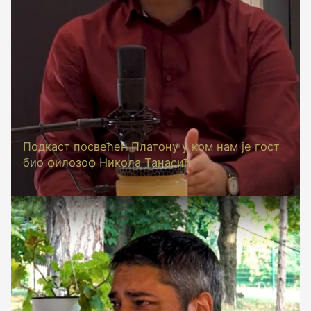
Подкаст посвећен Платону у ком нам је гост
био филозоф Никола Танасић