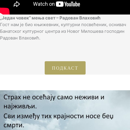
„Један човек“ мења свет – Радован Влаховић
Гост нам је био књижевник, културни посвећеник, оснивач
Банатског културног центра из Новог Милошева господин
Радован Влаховић.
ПОДКАСТ