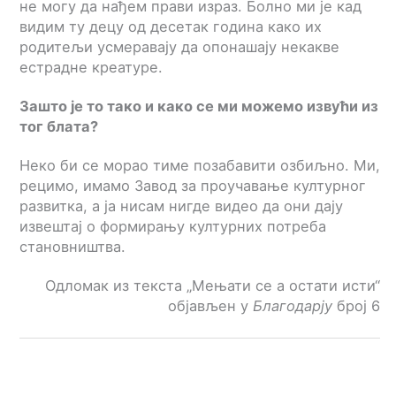
не могу да нађем прави израз. Болно ми је кад
видим ту децу од десетак година како их
родитељи усмеравају да опонашају некакве
естрадне креатуре.
Зашто је то тако и како се ми можемо извући из
тог блата?
Неко би се морао тиме позабавити озбиљно. Ми,
рецимо, имамо Завод за проучавање културног
развитка, а ја нисам нигде видео да они дају
извештај о формирању културних потреба
становништва.
Одломак из текста „Мењати се а остати исти“
објављен у
Благодарју
број 6