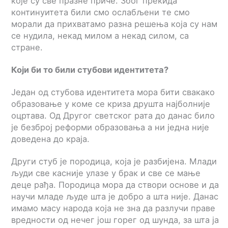
које су све празне приче. Због прекида
континуитета били смо ослабљени те смо
морали да прихватамо разна решења која су нам
се нудила, некад милом а некад силом, са
стране.
Који би то били стубови идентитета?
Један од стубова идентитета мора бити свакако
образовање у коме се криза друшта најболније
оцртава. Од Другог светског рата до данас било
је безброј реформи образовања а ни једна није
доведена до краја.
Други стуб је породица, која је разбијена. Млади
људи све касније улазе у брак и све се мање
деце рађа. Породица мора да створи основе и да
научи младе људе шта је добро а шта није. Данас
имамо масу народа која не зна да разлучи праве
вредности од нечег још горег од шунда, за шта ја