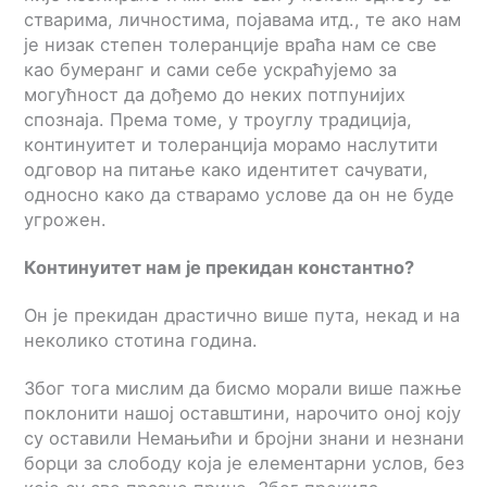
стварима, личностима, појавама итд., те ако нам
је низак степен толеранције враћа нам се све
као бумеранг и сами себе ускраћујемо за
могућност да дођемо до неких потпунијих
спознаја. Према томе, у троуглу традиција,
континуитет и толеранција морамо наслутити
одговор на питање како идентитет сачувати,
односно како да стварамо условe да он не буде
угрожен.
Континуитет нам је прекидан константно?
Он је прекидан драстично више пута, некад и на
неколико стотина година.
Због тога мислим да бисмо морали више пажње
поклонити нашој оставштини, нарочито оној коју
су оставили Немањићи и бројни знани и незнани
борци за слободу која је елементарни услов, без