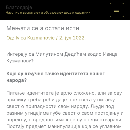
Пређи
Благодарје
ГЛА
на
Часопис о васпитању и образовању деце и одраслих
садржај
ИЗБ
Мењати се а остати исти
Од:
Ivica Kuzmanovic
/
2. јул 2022.
Интервју са Милутином Дедићем водио Ивица
Кузмановић
Које су кључне тачке идентитета нашег
народа?
Питање идентитета је врло сложено, али за ову
прилику треба рећи да је пре свега у питању
свест о припадности свом народу. Људи под
разним утицајима губе свест о свом постојању и
пореклу, о вредностима које су преци стварали.
Постају предмет манипулације која се углавном