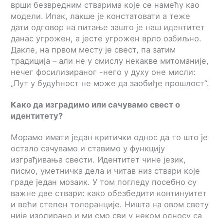
врши безвредним стварима које се намећу као
модели. Ипак, лакше је констатовати а теже
дати одговор на питање зашто је наш идентитет
данас угрожен, а јесте угрожен врло озбиљно.
Дакле, на првом месту је свест, па затим
традиција – али не у смислу некакве митоманије,
нечег фосилизираног -него у духу оне мисли:
„Пут у будућност не може да заобиђе прошлост“.
Како да изградимо или сачувамо свест о
идентитету?
Морамо имати један критички однос да то што је
остало сачувамо и ставимо у функцију
изграђивања свести. Идентитет чине језик,
писмо, уметничка дела и читав низ ствари које
граде један мозаик. У том погледу посебно су
важне две ствари: како обезбедити континуитет
и већи степен толеранције. Ништа на овом свету
није изолирано и ми смо сви у неком односу са