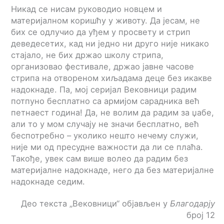
Никад се нисам руководио новцем и
материјалном коришћу у животу. Да јесам, не
бих се одлучио да уђем у просвету и стрип
деведесетих, кад ни једно ни друго није никако
стајало, не бих држао школу стрипа,
организовао фестивале, држао јавне часове
стрипа на отвореном хиљадама деце без икакве
надокнаде. Па, мој серијал Вековници радим
потпуно бесплатно са армијом сарадника већ
петнаест година! Да, не волим да радим за џабе,
али то у мом случају не значи бесплатно, већ
беспотребно – уколико нешто нечему служи,
није ми од пресудне важности да ли се плаћа.
Такође, увек сам више волео да радим без
материјалне надокнаде, него да без материјалне
надокнаде седим.
Део текста „Вековници“ објављен у
Благодарју
број 12