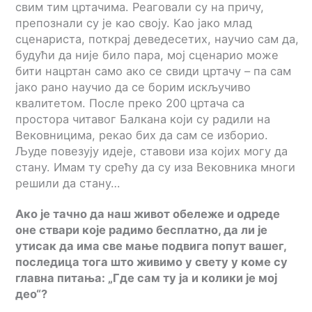
свим тим цртачима. Реаговали су на причу,
препознали су је као своју. Kао јако млад
сценариста, поткрај деведесетих, научио сам да,
будући да није било пара, мој сценарио може
бити нацртан само ако се свиди цртачу – па сам
јако рано научио да се борим искључиво
квалитетом. После преко 200 цртача са
простора читавог Балкана који су радили на
Вековницима, рекао бих да сам се изборио.
Људе повезују идеје, ставови иза којих могу да
стану. Имам ту срећу да су иза Вековника многи
решили да стану…
А
ко је тачно да наш живот обележе и одреде
оне ствари које радимо бесплатно, да ли је
утисак да има све мање подвига попут вашег,
последица тога што живимо у свету у коме су
главна питања: „Где сам ту ја и колики је мој
део“?