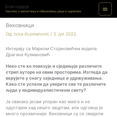
Пређи
Благодарје
ГЛА
на
Часопис о васпитању и образовању деце и одраслих
садржај
ИЗБ
Вековници
Од:
Ivica Kuzmanovic
/
3. јул 2022.
Интервју са Марком Стојановићем водила
Драгана Кузмановић
Н
еко сте ко повезује и сједињује различите
стрип ауторе на овим просторима. Изгледа да
верујете у снагу заједнице и удржуживања.
Како сте успели да уверите све те различите
људе у индивидуалистичком свету?
Ја свакако јесам упоран као мазга и не
одустајем кад нешто зацртам, али одговор је
много прозаичнији: Вековници су се свидели