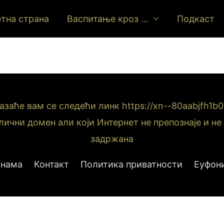
тна страна
Васпитање кроз …
Подкаст
аће вам се следећи линк https://xn--80aabjfh1b0a
лични домен али који Интернет не препознаје и н
задржана
 нама
Контакт
Политика приватности
Еуфони