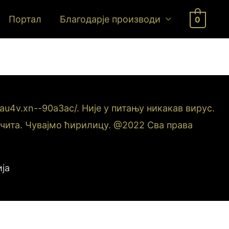
Портал
Благодарје производи
0
u4v.xn--90a3ac/. Није у питању никакав вирус.
е чита. Чувајмо ћирилицу. @2022 Сва права
ја